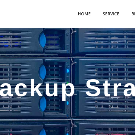
HOME
SERVICE
B
ackup Stra