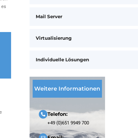
e es
Mail Server
Virtualisierung
Individuelle Lösungen
Weitere Informationen
e
Telefon:
+49 (0)651 9949 700
Email: