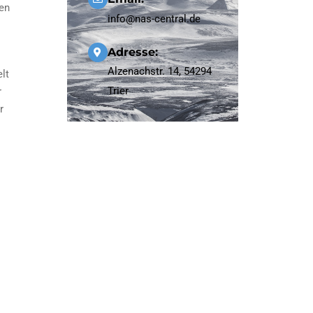
ben
info@nas-central.de
Adresse:
Alzenachstr. 14, 54294
lt
Trier
r
r