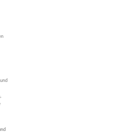
en
 und
,
e
und