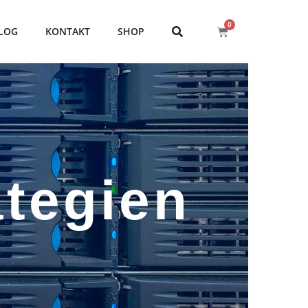
0
LOG
KONTAKT
SHOP
tegien