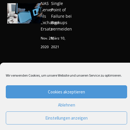
NAS
Single
Server
Point of
als
Failure bei
Exchange
Backups
Ersatz
vermeiden
Nov. 20,
März 10,
2020
2021
Wir verwenden Cookies, um unsere Website und unseren Service zu optimieren.
Copyright © NAS-Central 2021
Cookies akzeptieren
* Alle Preise inkl. Mwst. zzgl .
Versandkosten
Ablehnen
Einstellungen anzeigen