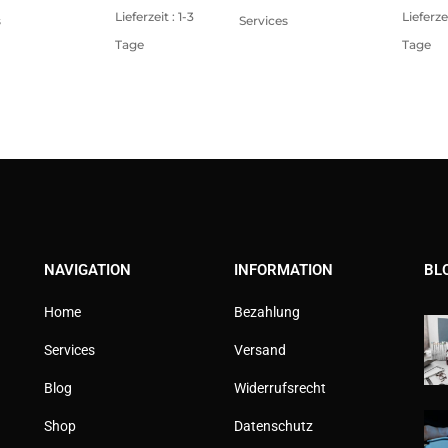
Lieferzeit : 1-3
Lieferzei
s
Services
Tage
Tage
NAVIGATION
INFORMATION
BL
Home
Bezahlung
Services
Versand
Blog
Widerrufsrecht
Shop
Datenschutz