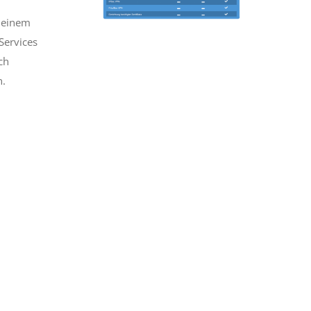
n einem
Services
ch
n.