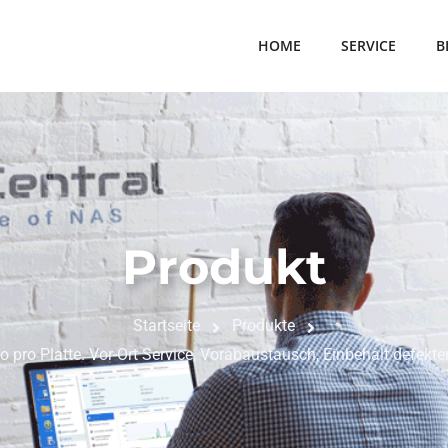
HOME
SERVICE
B
Produkt
Startseite
Produkte
ro pro Platte. Vor-Ort Service, Vorabaustausch, Einbehalt defek