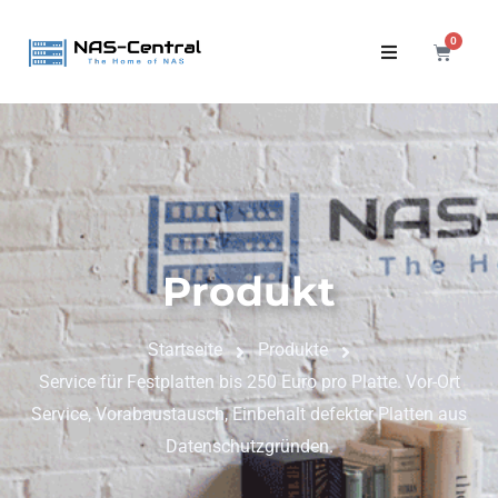
0
Produkt
Startseite
Produkte
Service für Festplatten bis 250 Euro pro Platte. Vor-Ort
Service, Vorabaustausch, Einbehalt defekter Platten aus
Datenschutzgründen.