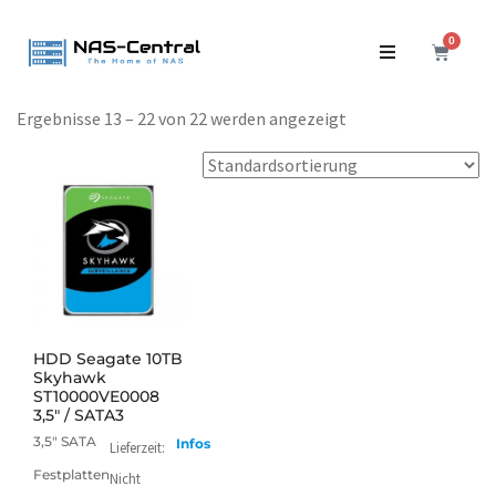
0
Ergebnisse 13 – 22 von 22 werden angezeigt
mehr
HDD Seagate 10TB
Skyhawk
ST10000VE0008
3,5" / SATA3
3,5" SATA
Infos
Lieferzeit:
Festplatten
Nicht