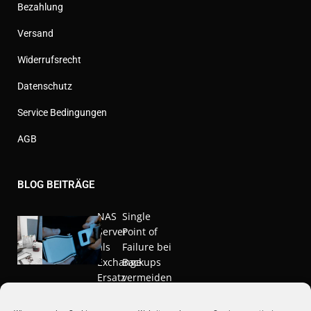
Bezahlung
Versand
Widerrufsrecht
Datenschutz
Service Bedingungen
AGB
BLOG BEITRÄGE
NAS
Single
Server
Point of
als
Failure bei
Exchange
Backups
Ersatz
vermeiden
Nov. 20,
März 10,