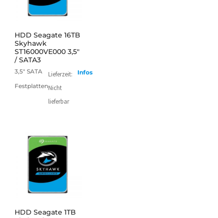
mehr
HDD Seagate 16TB
Skyhawk
ST16000VE000 3,5"
/ SATA3
3,5" SATA
Infos
Lieferzeit:
Festplatten
Nicht
lieferbar
mehr
HDD Seagate 1TB