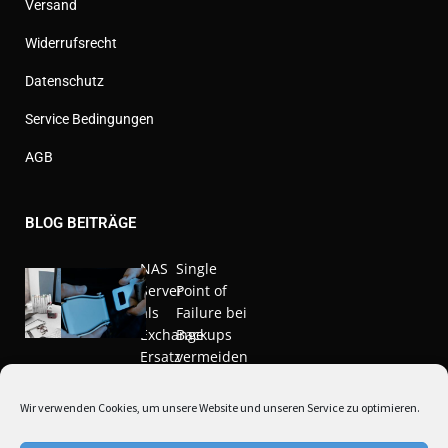
Versand
Widerrufsrecht
Datenschutz
Service Bedingungen
AGB
BLOG BEITRÄGE
NAS
Single
Server
Point of
als
Failure bei
Exchange
Backups
Ersatz
vermeiden
Nov. 20,
März 10,
Wir verwenden Cookies, um unsere Website und unseren Service zu optimieren.
2020
2021