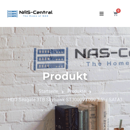
0
Produkt
Startseite
Produkte
HDD Seagate 3TB Skyhawk ST3000VX009 3,5" / SATA3