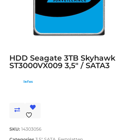
HDD Seagate 3TB Skyhawk
ST3000VX009 3,5" / SATA3
Infos
SKU:
14303056
Categories
3,5" SATA
,
Festplatten