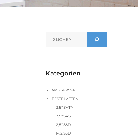
Kategorien
NAS SERVER
FESTPLATTEN
3,5" SATA
3,5" SAS
2,5" SSD
M.2 SSD