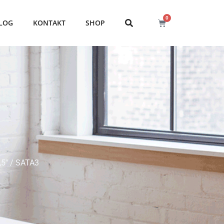
0
LOG
KONTAKT
SHOP
5" / SATA3