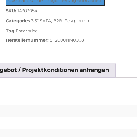
Geschäftskunden Registrierung erforderlich
SKU:
14303054
Categories
3,5" SATA
,
B2B
,
Festplatten
Tag
Enterprise
Herstellernummer:
ST2000NM0008
gebot / Projektkonditionen anfrangen