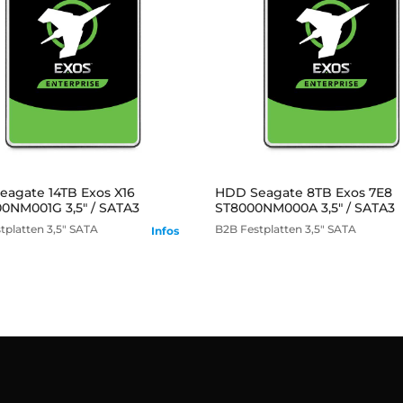
mehr
mehr
agate 14TB Exos X16
HDD Seagate 8TB Exos 7E8
0NM001G 3,5" / SATA3
ST8000NM000A 3,5" / SATA3
tplatten
3,5" SATA
B2B
Festplatten
3,5" SATA
Infos