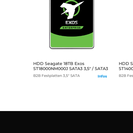
mehr
HDD Seagate 18TB Exos
HDD Se
ST18000NM000J SATA3 3,5" / SATA3
ST1400
B2B
Festplatten
3,5" SATA
B2B
Fes
Infos