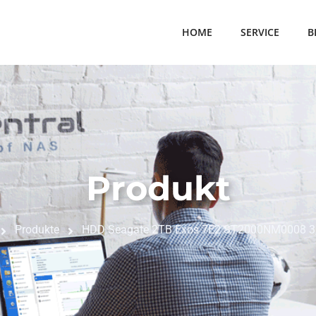
HOME
SERVICE
B
Produkt
Produkte
HDD Seagate 2TB Exos 7E2 ST2000NM0008 3,