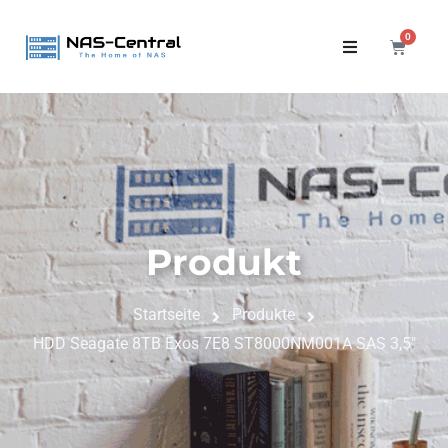
0
Produkt
Startseite
Produkte
HDD Seagate 8TB Exos 7E8 ST8000NM001A SAS 3,5"