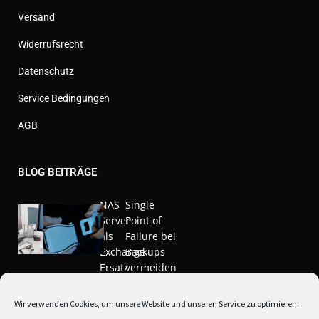
Versand
Widerrufsrecht
Datenschutz
Service Bedingungen
AGB
BLOG BEITRÄGE
NAS
Single
Server
Point of
als
Failure bei
Exchange
Backups
Ersatz
vermeiden
Nov. 20,
März 10,
Wir verwenden Cookies, um unsere Website und unseren Service zu optimieren.
2020
2021