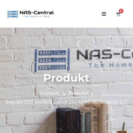
0
Produkt
Startseite
Produkte
Seagate SSD IronWolf 240GB ZA240NM10011 SATA3 2,5″