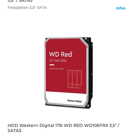
3,5" / SATA3
Festplatten
3,5" SATA
Infos
mehr
HDD Western Digital 1TB WD RED WD10EFRX 3,5" /
SATA3