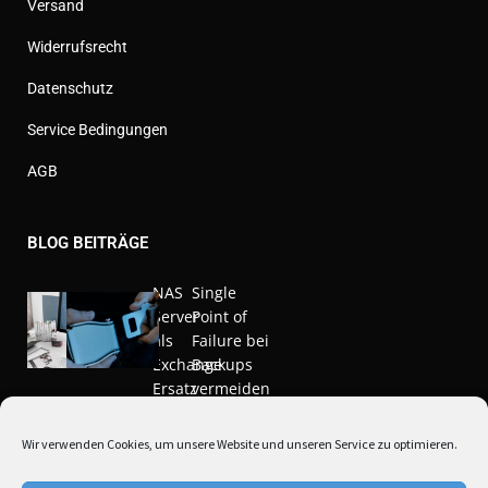
Versand
Widerrufsrecht
Datenschutz
Service Bedingungen
AGB
BLOG BEITRÄGE
NAS
Single
Server
Point of
als
Failure bei
Exchange
Backups
Ersatz
vermeiden
Nov. 20,
März 10,
Wir verwenden Cookies, um unsere Website und unseren Service zu optimieren.
2020
2021