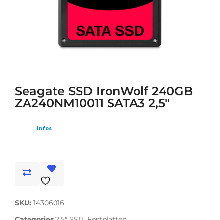
Seagate SSD IronWolf 240GB
ZA240NM10011 SATA3 2,5″
Infos
SKU:
14306016
Categories
2,5" SSD
,
Festplatten