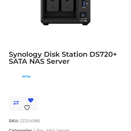
Synology Disk Station DS720+
SATA NAS Server
Infos
SKU:
22204086
Categories
2 Bay
,
NAS Server