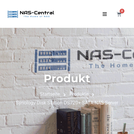
0
Produkt
Startseite
Produkte
Synology Disk Station DS720+ SATA NAS Server