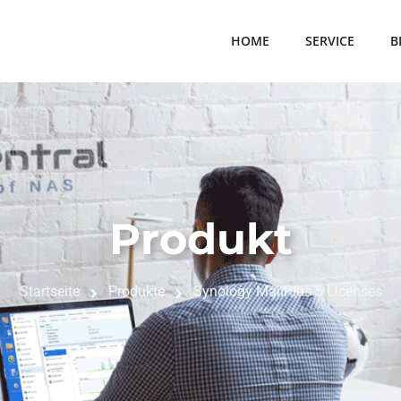
HOME
SERVICE
B
Produkt
Startseite
Produkte
Synology MailPlus 5 Licenses