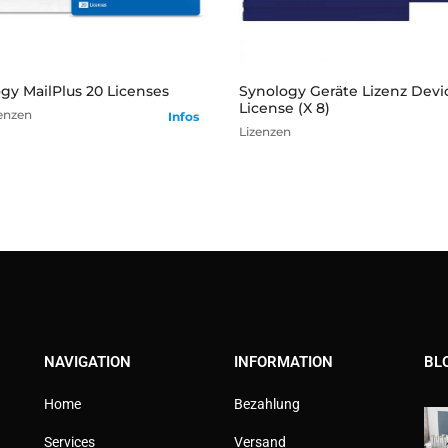
mehr
mehr
gy MailPlus 20 Licenses
Synology Geräte Lizenz Devi
License (X 8)
enzen
Infos
Lizenzen
NAVIGATION
INFORMATION
BL
Home
Bezahlung
Services
Versand