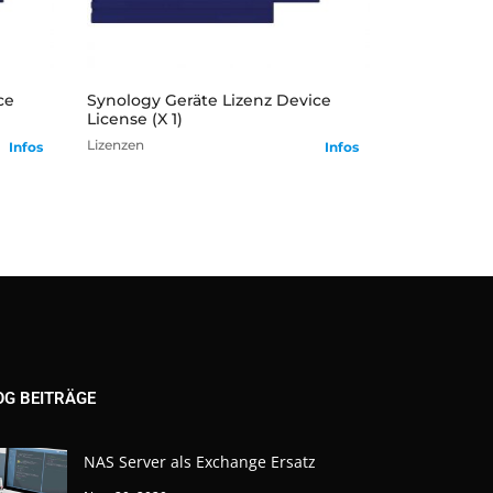
mehr
ce
Synology Geräte Lizenz Device
License (X 1)
Lizenzen
Infos
Infos
OG BEITRÄGE
NAS Server als Exchange Ersatz