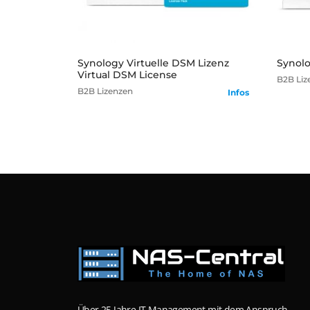
mehr
Synology Virtuelle DSM Lizenz
Synolo
Virtual DSM License
B2B
Liz
B2B
Lizenzen
Infos
Über 25 Jahre IT Management mit dem Anspruch,