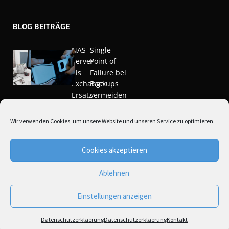
BLOG BEITRÄGE
NAS
Single
Server
Point of
als
Failure bei
Exchange
Backups
Ersatz
vermeiden
Nov. 20,
März 10,
Wir verwenden Cookies, um unsere Website und unseren Service zu optimieren.
2020
2021
Cookies akzeptieren
Ablehnen
Einstellungen anzeigen
Copyright © NAS-Central 2021
* Alle Preise inkl. Mwst. zzgl .
Versandkosten
Datenschutzerkläerung
Datenschutzerkläerung
Kontakt