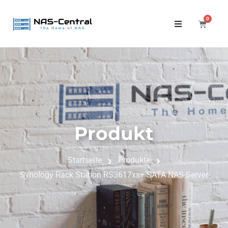
0
Produkt
Startseite
Produkte
Synology Rack Station RS3617xs+ SATA NAS Server