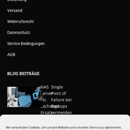
Versand
Widerrufsrecht
Datenschutz
Service Bedingungen
AGB
BLOG BEITRÄGE
NAS
Single
Server
Point of
als
Failure bei
Exchange
Backups
Ersatz
vermeiden
Nov. 20,
März 10,
Wir verwenden Cookies, um unsere Website und unseren Service zu optimieren.