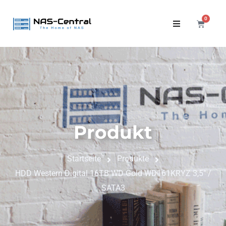
0
Produkt
Startseite
Produkte
HDD Western Digital 16TB WD Gold WD161KRYZ 3,5" /
SATA3