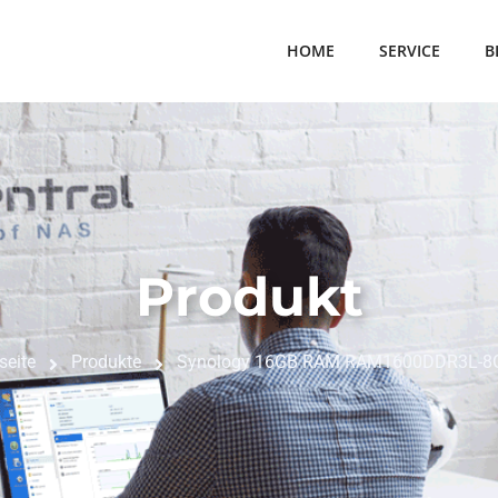
HOME
SERVICE
B
Produkt
seite
Produkte
Synology 16GB RAM RAM1600DDR3L-8