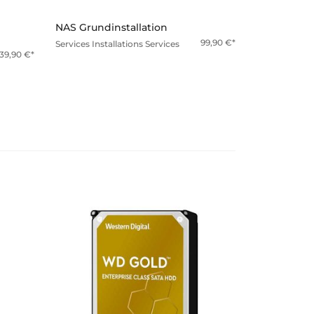
NAS Grundinstallation
99,90
€
Services
Installations Services
139,90
€