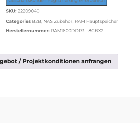
Geschäftskunden Registrierung erforderlich
SKU:
22209040
Categories
B2B
,
NAS Zubehör
,
RAM Hauptspeicher
Herstellernummer:
RAM1600DDR3L-8GBX2
gebot / Projektkonditionen anfrangen