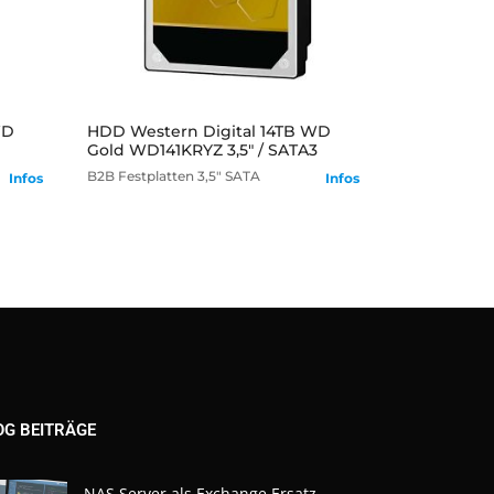
mehr
WD
HDD Western Digital 14TB WD
Gold WD141KRYZ 3,5" / SATA3
B2B
Festplatten
3,5" SATA
Infos
Infos
OG BEITRÄGE
NAS Server als Exchange Ersatz