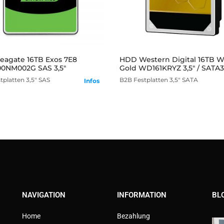
mehr
mehr
agate 16TB Exos 7E8
HDD Western Digital 16TB 
00NM002G SAS 3,5"
Gold WD161KRYZ 3,5" / SATA3
tplatten
3,5" SAS
B2B
Festplatten
3,5" SATA
Infos
NAVIGATION
INFORMATION
BL
Home
Bezahlung