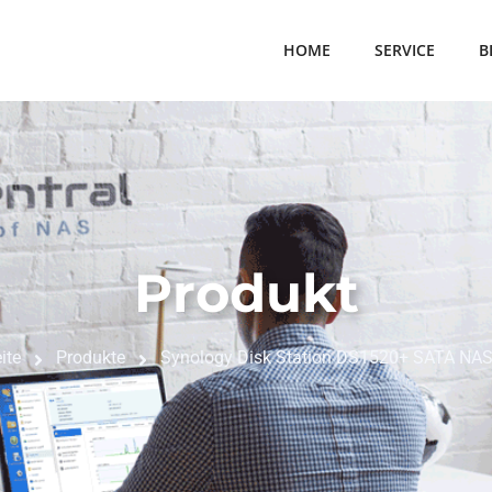
HOME
SERVICE
B
Produkt
ite
Produkte
Synology Disk Station DS1520+ SATA NAS