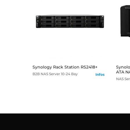
mehr
Synology Rack Station RS2418+
Synolo
ATA NA
B2B
NAS Server
10-24 Bay
Infos
NAS Ser