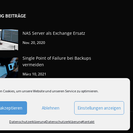
OG BEITRÄGE
NAS Server als Exchange Ersatz
Nov. 20, 2020
Single Point of Failure bei Backups
vermeiden
März 10, 2021
n Cookies, um unsere Website und unseren Service zu optimieren.
 akzeptieren
Ablehnen
Einstellungen anzeigen
Datenschutzerkläerung
Datenschutzerkläerung
Kontakt
* Alle Preise inkl. Mwst. zzgl .
Versandkosten