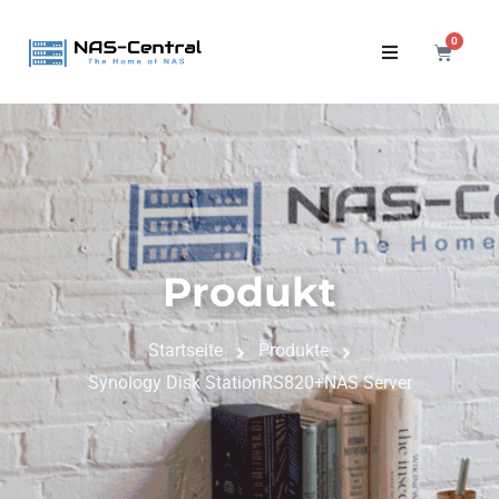
0
Produkt
Startseite
Produkte
Synology Disk StationRS820+NAS Server