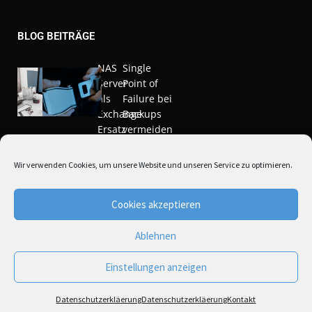
BLOG BEITRÄGE
NAS
Single
Server
Point of
als
Failure bei
Exchange
Backups
Ersatz
vermeiden
Nov. 20,
März 10,
Wir verwenden Cookies, um unsere Website und unseren Service zu optimieren.
2020
2021
Cookies akzeptieren
Ablehnen
Einstellungen anzeigen
Copyright © NAS-Central 2021
* Alle Preise inkl. Mwst. zzgl .
Versandkosten
Datenschutzerkläerung
Datenschutzerkläerung
Kontakt