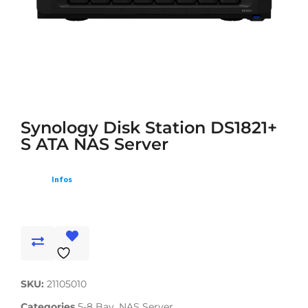
Synology Disk Station DS1821+
S ATA NAS Server
Infos
SKU:
21105010
Categories
5-8 Bay
,
NAS Server