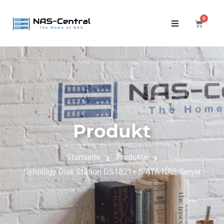
0
Produkt
Startseite
Produkte
Synology Disk Station DS1821+ S ATA NAS Server