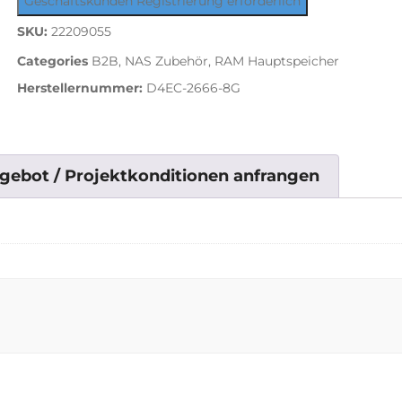
Geschäftskunden Registrierung erforderlich
SKU:
22209055
Categories
B2B
,
NAS Zubehör
,
RAM Hauptspeicher
Herstellernummer:
D4EC-2666-8G
gebot / Projektkonditionen anfrangen