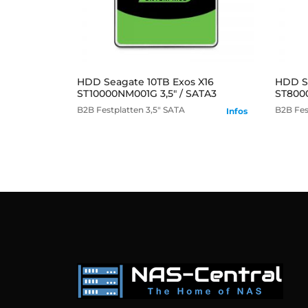
mehr
HDD Seagate 10TB Exos X16
HDD S
ST10000NM001G 3,5" / SATA3
ST8000
B2B
Festplatten
3,5" SATA
B2B
Fes
Infos