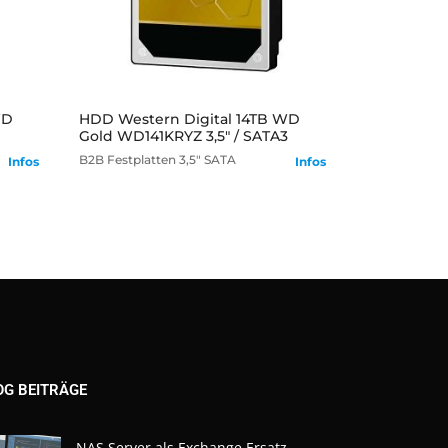
mehr
WD
HDD Western Digital 14TB WD
Gold WD141KRYZ 3,5" / SATA3
B2B
Festplatten
3,5" SATA
Infos
Infos
OG BEITRÄGE
NAS Server als Exchange Ersatz