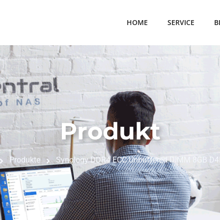
HOME
SERVICE
B
Produkt
Produkte
Synology DDR4 ECC Unbuffered DIMM 8GB D4