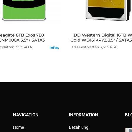
mehr
mehr
eagate 8TB Exos 7E8
HDD Western Digital 16TB 
NM000A 3,5" / SATA3
Gold WD161KRYZ 3,5" / SATA3
tplatten
3,5" SATA
B2B
Festplatten
3,5" SATA
Infos
NAVIGATION
INFORMATION
BL
Home
Bezahlung