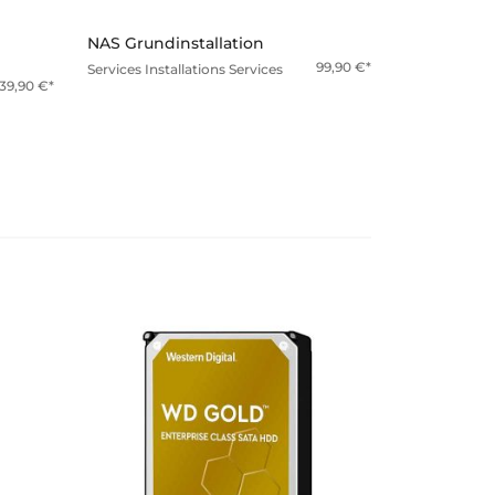
NAS Grundinstallation
99,90
€
Services
Installations Services
139,90
€