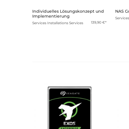
Individuelles Lösungskonzept und
NAS Gr
Implementierung
Service
139,90
€
Services
Installations Services